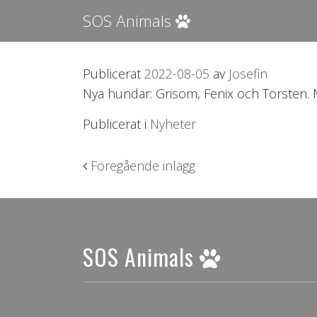
SOS Animals
Publicerat
2022-08-05
av
Josefin
Nya hundar: Grisom, Fenix och Torsten. 
Publicerat i
Nyheter
Inläggsnavigering
Föregående inlägg
SOS Animals