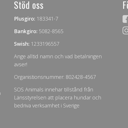
Stöd oss
F
Plusgiro:
183341-7
Bankgiro:
5082-8565
Swish:
1233196557
Ange alltid namn och vad betalningen
avser!
Organistionsnummer: 802428-4567
SOS Animals innehar tillstånd från
n
Länsstyrelsen att placera hundar och
bedriva verksamhet i Sverige