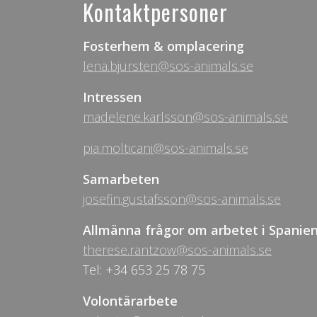
Kontaktpersoner
Fosterhem & omplacering
lena.bjursten@sos-animals.se
Intressen
madelene.karlsson@sos-animals.se
pia.molticani@sos-animals.se
Samarbeten
josefin.gustafsson@sos-animals.se
Allmänna frågor om arbetet i Spanie
therese.rantzow@sos-animals.se
Tel: +34 653 25 78 75
Volontärarbete