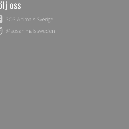
ölj oss
SOS Animals Sverige
@sosanimalssweden