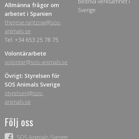
bedriva verksamhet i
Allmänna frågor om
Sverige
arbetet i Spanien
therese.rantzow@sos-
animals.se
Tel: +34 653 25 78 75
Volontärarbete
volontar@sos-animals.se
Övrigt: Styrelsen för
SOS Animals Sverige
styrelsen@sos-
animals.se
Följ oss
SOS Animals Sverige