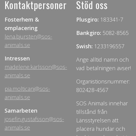
Kontaktpersoner
Stöd oss
Fosterhem &
Plusgiro:
183341-7
omplacering
Bankgiro:
5082-8565
lena.bjursten@sos-
animals.se
Swish:
1233196557
Intressen
Ange alltid namn och
madelene.karlsson@sos-
vad betalningen avser!
animals.se
Organistionsnummer:
pia.molticani@sos-
802428-4567
animals.se
SOS Animals innehar
Samarbeten
tillstånd från
josefin.gustafsson@sos-
Länsstyrelsen att
animals.se
placera hundar och