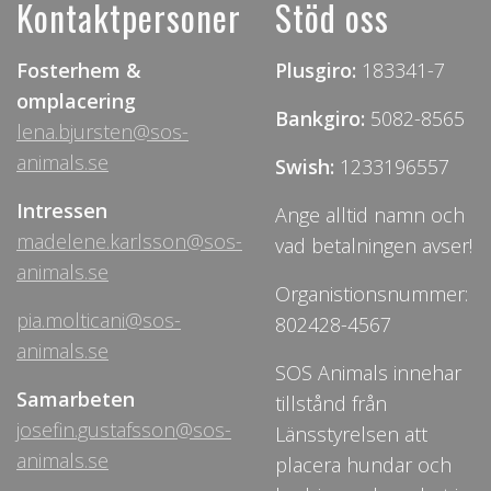
Kontaktpersoner
Stöd oss
Fosterhem &
Plusgiro:
183341-7
omplacering
Bankgiro:
5082-8565
lena.bjursten@sos-
animals.se
Swish:
1233196557
Intressen
Ange alltid namn och
madelene.karlsson@sos-
vad betalningen avser!
animals.se
Organistionsnummer:
pia.molticani@sos-
802428-4567
animals.se
SOS Animals innehar
Samarbeten
tillstånd från
josefin.gustafsson@sos-
Länsstyrelsen att
animals.se
placera hundar och