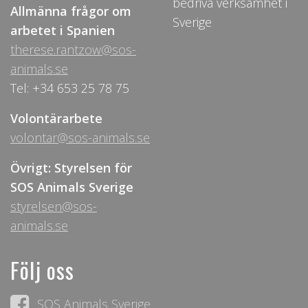
bedriva verksamhet i
Allmänna frågor om
Sverige
arbetet i Spanien
therese.rantzow@sos-
animals.se
Tel: +34 653 25 78 75
Volontärarbete
volontar@sos-animals.se
Övrigt: Styrelsen för
SOS Animals Sverige
styrelsen@sos-
animals.se
Följ oss
SOS Animals Sverige