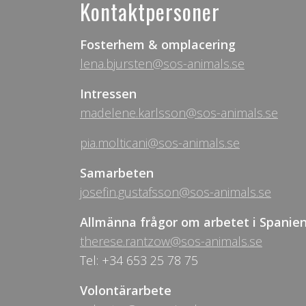
Kontaktpersoner
Fosterhem & omplacering
lena.bjursten@sos-animals.se
Intressen
madelene.karlsson@sos-animals.se
pia.molticani@sos-animals.se
Samarbeten
josefin.gustafsson@sos-animals.se
Allmänna frågor om arbetet i Spanie
therese.rantzow@sos-animals.se
Tel: +34 653 25 78 75
Volontärarbete