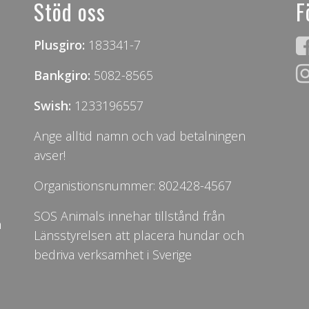
Stöd oss
F
Plusgiro:
183341-7
Bankgiro:
5082-8565
Swish:
1233196557
Ange alltid namn och vad betalningen
avser!
Organistionsnummer: 802428-4567
SOS Animals innehar tillstånd från
n
Länsstyrelsen att placera hundar och
bedriva verksamhet i Sverige