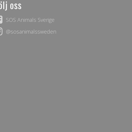
ölj oss
SOS Animals Sverige
@sosanimalssweden