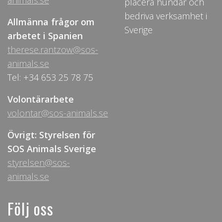
animals.se
placera hundar och
bedriva verksamhet i
Allmänna frågor om
Sverige
arbetet i Spanien
therese.rantzow@sos-
animals.se
Tel: +34 653 25 78 75
Volontärarbete
volontar@sos-animals.se
Övrigt: Styrelsen för
SOS Animals Sverige
styrelsen@sos-
animals.se
Följ oss