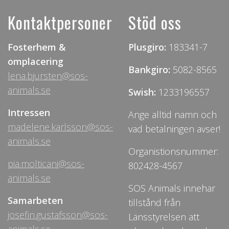
Kontaktpersoner
Stöd oss
Fosterhem &
Plusgiro:
183341-7
omplacering
Bankgiro:
5082-8565
lena.bjursten@sos-
animals.se
Swish:
1233196557
Intressen
Ange alltid namn och
madelene.karlsson@sos-
vad betalningen avser!
animals.se
Organistionsnummer:
pia.molticani@sos-
802428-4567
animals.se
SOS Animals innehar
Samarbeten
tillstånd från
josefin.gustafsson@sos-
Länsstyrelsen att