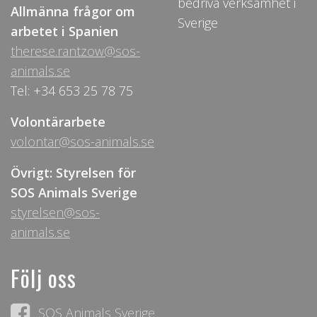
bedriva verksamhet i
Allmänna frågor om
Sverige
arbetet i Spanien
therese.rantzow@sos-
animals.se
Tel: +34 653 25 78 75
Volontärarbete
volontar@sos-animals.se
Övrigt: Styrelsen för
SOS Animals Sverige
styrelsen@sos-
animals.se
Följ oss
SOS Animals Sverige