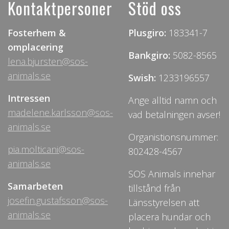
Kontaktpersoner
Stöd oss
Fosterhem &
Plusgiro:
183341-7
omplacering
Bankgiro:
5082-8565
lena.bjursten@sos-
animals.se
Swish:
1233196557
Intressen
Ange alltid namn och
madelene.karlsson@sos-
vad betalningen avser!
animals.se
Organistionsnummer:
pia.molticani@sos-
802428-4567
animals.se
SOS Animals innehar
Samarbeten
tillstånd från
josefin.gustafsson@sos-
Länsstyrelsen att
animals.se
placera hundar och