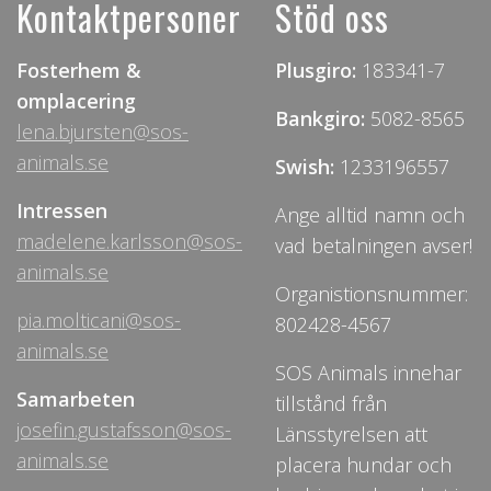
Kontaktpersoner
Stöd oss
Fosterhem &
Plusgiro:
183341-7
omplacering
Bankgiro:
5082-8565
lena.bjursten@sos-
animals.se
Swish:
1233196557
Intressen
Ange alltid namn och
madelene.karlsson@sos-
vad betalningen avser!
animals.se
Organistionsnummer:
pia.molticani@sos-
802428-4567
animals.se
SOS Animals innehar
Samarbeten
tillstånd från
josefin.gustafsson@sos-
Länsstyrelsen att
animals.se
placera hundar och