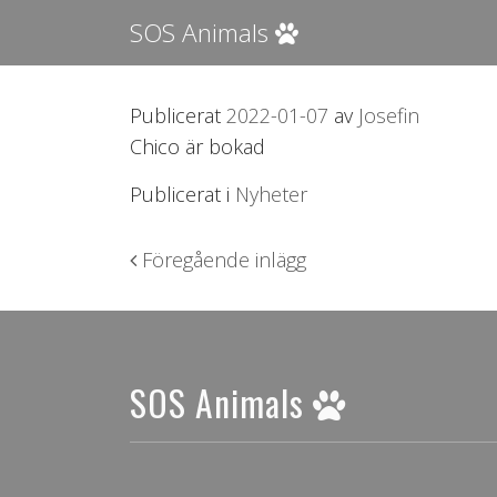
SOS Animals
Publicerat
2022-01-07
av
Josefin
Chico är bokad
Publicerat i
Nyheter
Inläggsnavigering
Föregående inlägg
SOS Animals