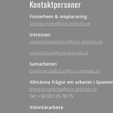
Kontaktpersoner
Fosterhem & omplacering
lena.bjursten@sos-animals.se
Intressen
madelene.karlsson@sos-animals.se
pia.molticani@sos-animals.se
Samarbeten
josefin.gustafsson@sos-animals.se
Allmänna frågor om arbetet i Spanie
therese.rantzow@sos-animals.se
Tel: +34 653 25 78 75
Volontärarbete