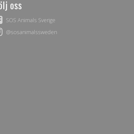
ölj oss
SOS Animals Sverige
@sosanimalssweden