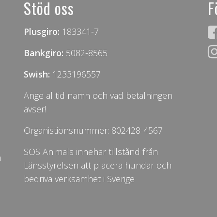
Stöd oss
F
Plusgiro:
183341-7
Bankgiro:
5082-8565
Swish:
1233196557
Ange alltid namn och vad betalningen
avser!
Organistionsnummer: 802428-4567
SOS Animals innehar tillstånd från
n
Länsstyrelsen att placera hundar och
bedriva verksamhet i Sverige