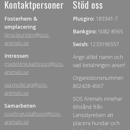
Kontaktpersoner
Stöd oss
Fosterhem &
Plusgiro:
183341-7
omplacering
Bankgiro:
5082-8565
lena.bjursten@sos-
animals.se
Swish:
1233196557
Intressen
Ange alltid namn och
madelene.karlsson@sos-
vad betalningen avser!
animals.se
Organistionsnummer:
pia.molticani@sos-
802428-4567
animals.se
SOS Animals innehar
Samarbeten
tillstånd från
josefin.gustafsson@sos-
Länsstyrelsen att
animals.se
placera hundar och