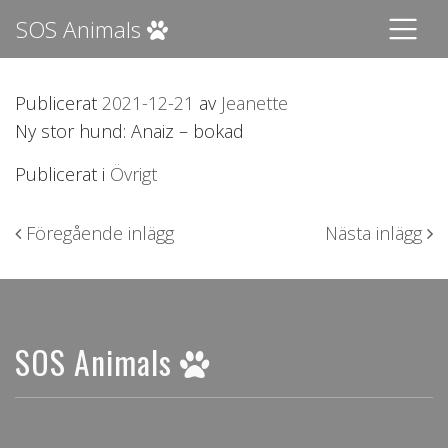
SOS Animals
Publicerat
2021-12-21
av
Jeanette
Ny stor hund: Anaiz – bokad
Publicerat i
Övrigt
Inläggsnavigering
Föregående inlägg
Nästa inlägg
SOS Animals