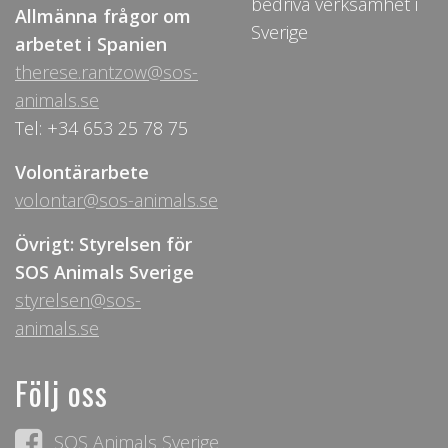
bedriva verksamhet i
Allmänna frågor om
Sverige
arbetet i Spanien
therese.rantzow@sos-
animals.se
Tel: +34 653 25 78 75
Volontärarbete
volontar@sos-animals.se
Övrigt: Styrelsen för
SOS Animals Sverige
styrelsen@sos-
animals.se
Följ oss
SOS Animals Sverige