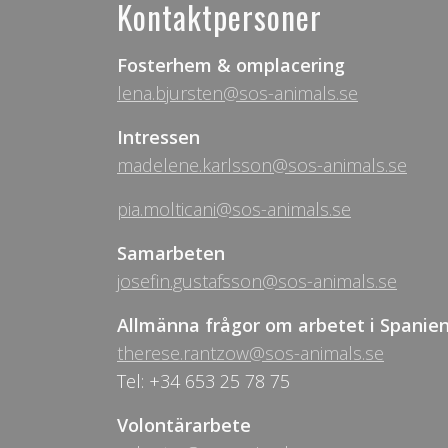
Kontaktpersoner
Fosterhem & omplacering
lena.bjursten@sos-animals.se
Intressen
madelene.karlsson@sos-animals.se
pia.molticani@sos-animals.se
Samarbeten
josefin.gustafsson@sos-animals.se
Allmänna frågor om arbetet i Spanie
therese.rantzow@sos-animals.se
Tel: +34 653 25 78 75
Volontärarbete