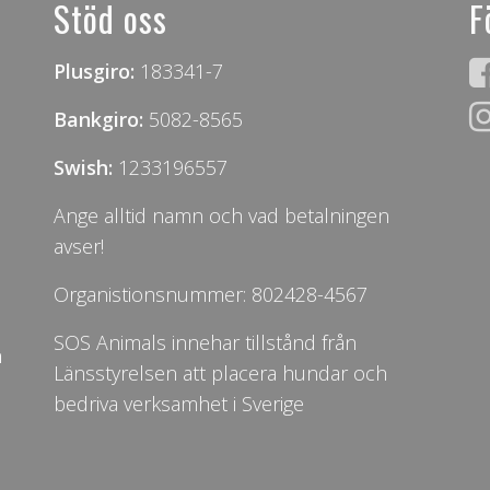
Stöd oss
F
Plusgiro:
183341-7
Bankgiro:
5082-8565
Swish:
1233196557
Ange alltid namn och vad betalningen
avser!
Organistionsnummer: 802428-4567
SOS Animals innehar tillstånd från
n
Länsstyrelsen att placera hundar och
bedriva verksamhet i Sverige