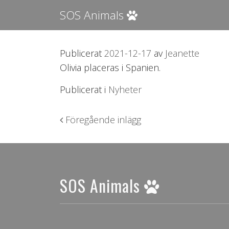
SOS Animals
Publicerat
2021-12-17
av
Jeanette
Olivia placeras i Spanien.
Publicerat i
Nyheter
Inläggsnavigering
Föregående inlägg
SOS Animals