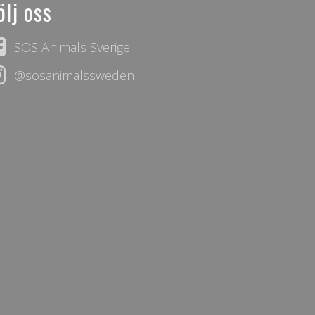
ölj oss
SOS Animals Sverige
@sosanimalssweden