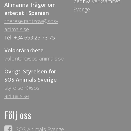
bedriva verksamhet i
Allmänna frågor om
Sverige
arbetet i Spanien
therese.rantzow@sos-
animals.se
Tel: +34 653 25 78 75
Volontärarbete
volontar@sos-animals.se
Övrigt: Styrelsen för
SOS Animals Sverige
styrelsen@sos-
animals.se
Följ oss
SOS Animals Sverige