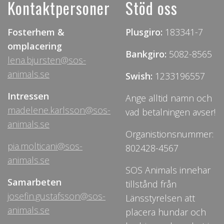
Kontaktpersoner
Stöd oss
Fosterhem &
Plusgiro:
183341-7
omplacering
Bankgiro:
5082-8565
lena.bjursten@sos-
animals.se
Swish:
1233196557
Intressen
Ange alltid namn och
madelene.karlsson@sos-
vad betalningen avser!
animals.se
Organistionsnummer:
pia.molticani@sos-
802428-4567
animals.se
SOS Animals innehar
Samarbeten
tillstånd från
josefin.gustafsson@sos-
Länsstyrelsen att
animals.se
placera hundar och