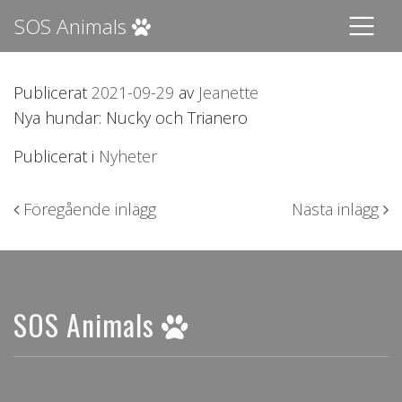
SOS Animals
Publicerat
2021-09-29
av
Jeanette
Nya hundar: Nucky och Trianero
Publicerat i
Nyheter
Inläggsnavigering
Föregående inlägg
Nästa inlägg
SOS Animals