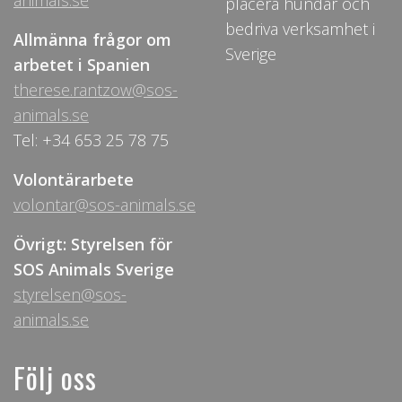
animals.se
placera hundar och
bedriva verksamhet i
Allmänna frågor om
Sverige
arbetet i Spanien
therese.rantzow@sos-
animals.se
Tel: +34 653 25 78 75
Volontärarbete
volontar@sos-animals.se
Övrigt: Styrelsen för
SOS Animals Sverige
styrelsen@sos-
animals.se
Följ oss