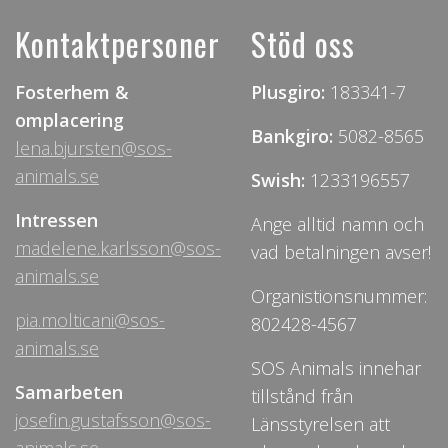
Kontaktpersoner
Stöd oss
Fosterhem &
Plusgiro:
183341-7
omplacering
Bankgiro:
5082-8565
lena.bjursten@sos-
animals.se
Swish:
1233196557
Intressen
Ange alltid namn och
madelene.karlsson@sos-
vad betalningen avser!
animals.se
Organistionsnummer:
pia.molticani@sos-
802428-4567
animals.se
SOS Animals innehar
Samarbeten
tillstånd från
josefin.gustafsson@sos-
Länsstyrelsen att