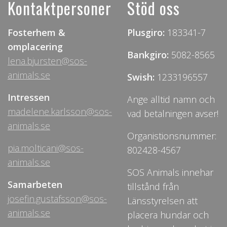
Kontaktpersoner
Stöd oss
Fosterhem &
Plusgiro:
183341-7
omplacering
Bankgiro:
5082-8565
lena.bjursten@sos-
animals.se
Swish:
1233196557
Intressen
Ange alltid namn och
madelene.karlsson@sos-
vad betalningen avser!
animals.se
Organistionsnummer:
pia.molticani@sos-
802428-4567
animals.se
SOS Animals innehar
Samarbeten
tillstånd från
josefin.gustafsson@sos-
Länsstyrelsen att
animals.se
placera hundar och