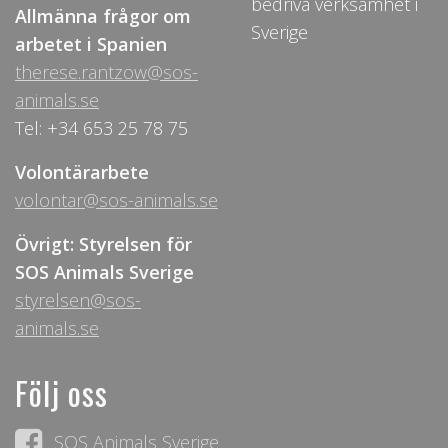
bedriva verksamhet i
Allmänna frågor om
Sverige
arbetet i Spanien
therese.rantzow@sos-
animals.se
Tel: +34 653 25 78 75
Volontärarbete
volontar@sos-animals.se
Övrigt: Styrelsen för
SOS Animals Sverige
styrelsen@sos-
animals.se
Följ oss
SOS Animals Sverige