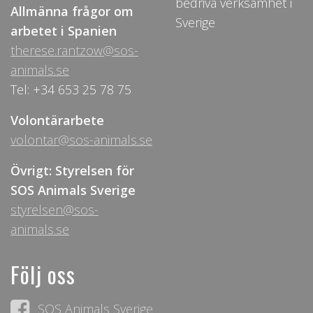
bedriva verksamhet i
Allmänna frågor om
Sverige
arbetet i Spanien
therese.rantzow@sos-
animals.se
Tel: +34 653 25 78 75
Volontärarbete
volontar@sos-animals.se
Övrigt: Styrelsen för
SOS Animals Sverige
styrelsen@sos-
animals.se
Följ oss
SOS Animals Sverige