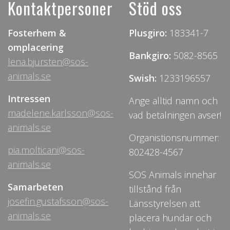
Kontaktpersoner
Stöd oss
Fosterhem &
Plusgiro:
183341-7
omplacering
Bankgiro:
5082-8565
lena.bjursten@sos-
animals.se
Swish:
1233196557
Intressen
Ange alltid namn och
madelene.karlsson@sos-
vad betalningen avser!
animals.se
Organistionsnummer:
pia.molticani@sos-
802428-4567
animals.se
SOS Animals innehar
Samarbeten
tillstånd från
josefin.gustafsson@sos-
Länsstyrelsen att
animals.se
placera hundar och