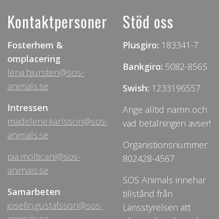
Kontaktpersoner
Stöd oss
Fosterhem &
Plusgiro:
183341-7
omplacering
Bankgiro:
5082-8565
lena.bjursten@sos-
animals.se
Swish:
1233196557
Intressen
Ange alltid namn och
madelene.karlsson@sos-
vad betalningen avser!
animals.se
Organistionsnummer:
pia.molticani@sos-
802428-4567
animals.se
SOS Animals innehar
Samarbeten
tillstånd från
josefin.gustafsson@sos-
Länsstyrelsen att