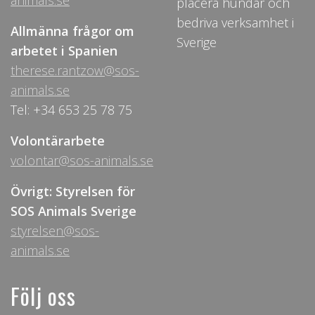
animals.se
placera hundar och
bedriva verksamhet i
Allmänna frågor om
Sverige
arbetet i Spanien
therese.rantzow@sos-
animals.se
Tel: +34 653 25 78 75
Volontärarbete
volontar@sos-animals.se
Övrigt: Styrelsen för
SOS Animals Sverige
styrelsen@sos-
animals.se
Följ oss