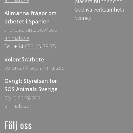
animals.se
placera hundar och
bedriva verksamhet i
Allmänna frågor om
Sverige
arbetet i Spanien
therese.rantzow@sos-
animals.se
Tel: +34 653 25 78 75
Volontärarbete
volontar@sos-animals.se
Övrigt: Styrelsen för
SOS Animals Sverige
styrelsen@sos-
animals.se
Följ oss