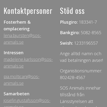
Kontaktpersoner
Stöd oss
Fosterhem &
Plusgiro:
183341-7
omplacering
Bankgiro:
5082-8565
lena.bjursten@sos-
animals.se
Swish:
1233196557
Intressen
Ange alltid namn och
madelene.karlsson@sos-
vad betalningen avser!
animals.se
Organistionsnummer:
pia.molticani@sos-
802428-4567
animals.se
SOS Animals innehar
Samarbeten
tillstånd från
josefin.gustafsson@sos-
Länsstyrelsen att