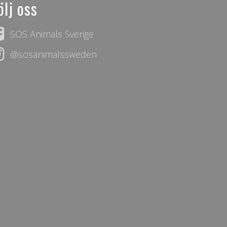
ölj oss
SOS Animals Sverige
@sosanimalssweden