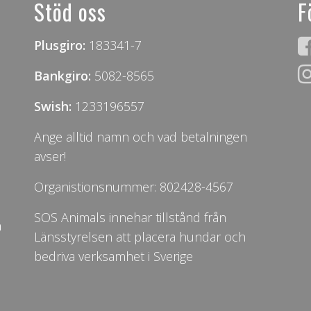
Stöd oss
F
Plusgiro:
183341-7
Bankgiro:
5082-8565
Swish:
1233196557
Ange alltid namn och vad betalningen
avser!
Organistionsnummer: 802428-4567
SOS Animals innehar tillstånd från
n
Länsstyrelsen att placera hundar och
bedriva verksamhet i Sverige