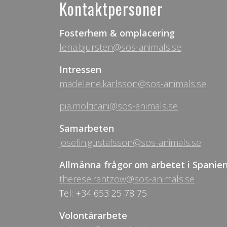
Kontaktpersoner
Fosterhem & omplacering
lena.bjursten@sos-animals.se
Intressen
madelene.karlsson@sos-animals.se
pia.molticani@sos-animals.se
Samarbeten
josefin.gustafsson@sos-animals.se
Allmänna frågor om arbetet i Spanie
therese.rantzow@sos-animals.se
Tel: +34 653 25 78 75
Volontärarbete