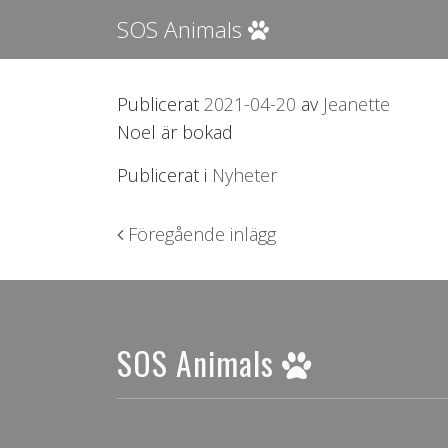
SOS Animals
Publicerat
2021-04-20
av
Jeanette
Noel är bokad
Publicerat i
Nyheter
Inläggsnavigering
Föregående inlägg
SOS Animals