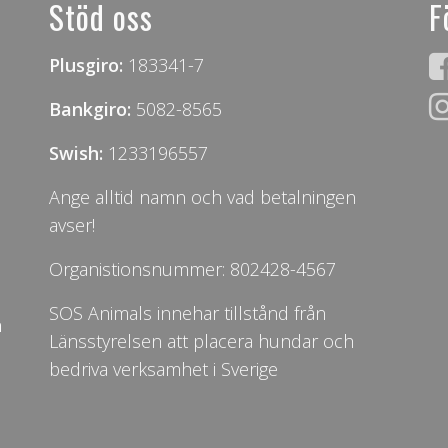
Stöd oss
F
Plusgiro:
183341-7
Bankgiro:
5082-8565
Swish:
1233196557
Ange alltid namn och vad betalningen
avser!
Organistionsnummer: 802428-4567
SOS Animals innehar tillstånd från
n
Länsstyrelsen att placera hundar och
bedriva verksamhet i Sverige