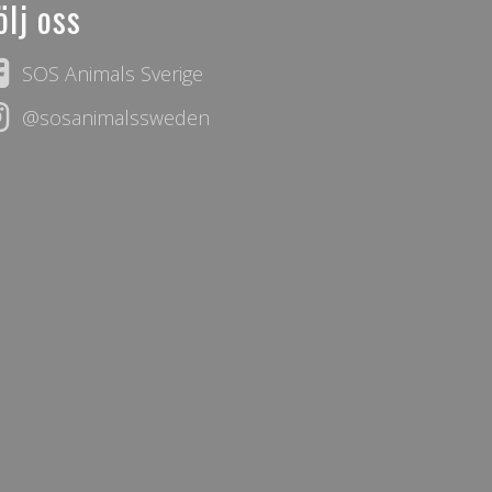
ölj oss
SOS Animals Sverige
@sosanimalssweden