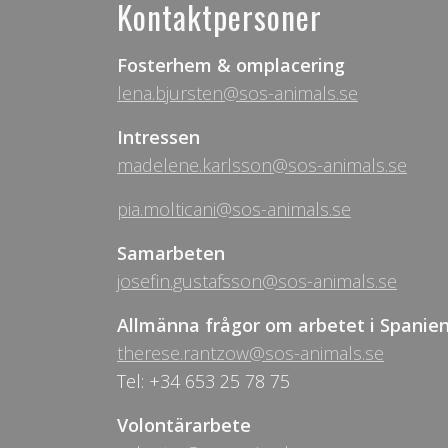
Kontaktpersoner
Fosterhem & omplacering
lena.bjursten@sos-animals.se
Intressen
madelene.karlsson@sos-animals.se
pia.molticani@sos-animals.se
Samarbeten
josefin.gustafsson@sos-animals.se
Allmänna frågor om arbetet i Spanie
therese.rantzow@sos-animals.se
Tel: +34 653 25 78 75
Volontärarbete