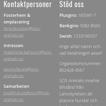
Kontaktpersoner
Stöd oss
Fosterhem &
Plusgiro:
183341-7
omplacering
Bankgiro:
5082-8565
lena.bjursten@sos-
animals.se
Swish:
1233196557
Intressen
Ange alltid namn och
madelene.karlsson@sos-
vad betalningen avser!
animals.se
Organistionsnummer:
pia.molticani@sos-
802428-4567
animals.se
SOS Animals innehar
Samarbeten
tillstånd från
josefin.gustafsson@sos-
Länsstyrelsen att
animals.se
placera hundar och