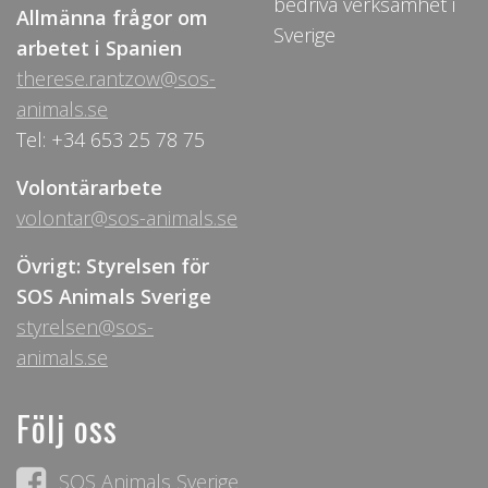
bedriva verksamhet i
Allmänna frågor om
Sverige
arbetet i Spanien
therese.rantzow@sos-
animals.se
Tel: +34 653 25 78 75
Volontärarbete
volontar@sos-animals.se
Övrigt: Styrelsen för
SOS Animals Sverige
styrelsen@sos-
animals.se
Följ oss
SOS Animals Sverige