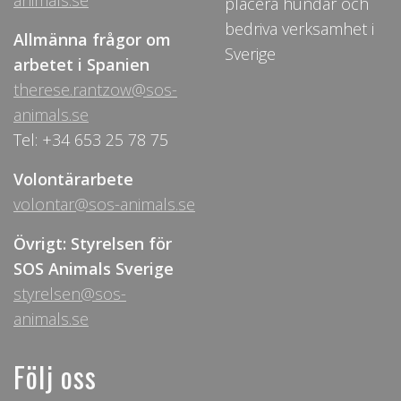
animals.se
placera hundar och
bedriva verksamhet i
Allmänna frågor om
Sverige
arbetet i Spanien
therese.rantzow@sos-
animals.se
Tel: +34 653 25 78 75
Volontärarbete
volontar@sos-animals.se
Övrigt: Styrelsen för
SOS Animals Sverige
styrelsen@sos-
animals.se
Följ oss