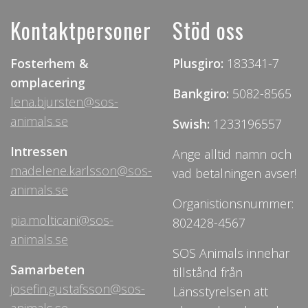
Kontaktpersoner
Stöd oss
Fosterhem &
Plusgiro:
183341-7
omplacering
Bankgiro:
5082-8565
lena.bjursten@sos-
animals.se
Swish:
1233196557
Intressen
Ange alltid namn och
madelene.karlsson@sos-
vad betalningen avser!
animals.se
Organistionsnummer:
pia.molticani@sos-
802428-4567
animals.se
SOS Animals innehar
Samarbeten
tillstånd från
josefin.gustafsson@sos-
Länsstyrelsen att