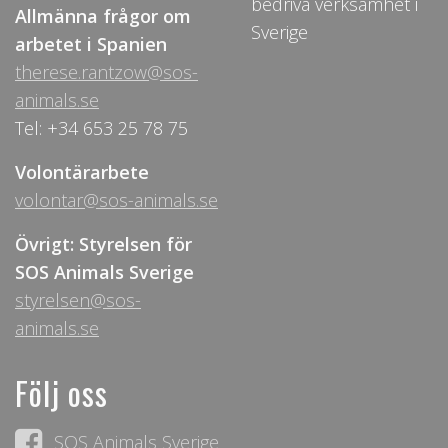
bedriva verksamhet i
Allmänna frågor om
Sverige
arbetet i Spanien
therese.rantzow@sos-
animals.se
Tel: +34 653 25 78 75
Volontärarbete
volontar@sos-animals.se
Övrigt: Styrelsen för
SOS Animals Sverige
styrelsen@sos-
animals.se
Följ oss
SOS Animals Sverige