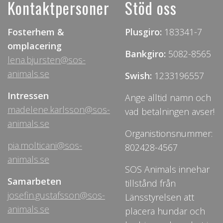
Kontaktpersoner
Stöd oss
Fosterhem &
Plusgiro:
183341-7
omplacering
Bankgiro:
5082-8565
lena.bjursten@sos-
animals.se
Swish:
1233196557
Intressen
Ange alltid namn och
madelene.karlsson@sos-
vad betalningen avser!
animals.se
Organistionsnummer:
pia.molticani@sos-
802428-4567
animals.se
SOS Animals innehar
Samarbeten
tillstånd från
josefin.gustafsson@sos-
Länsstyrelsen att
animals.se
placera hundar och