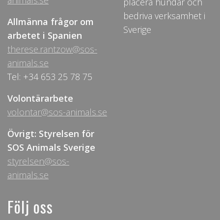
animals.se
placera hundar och
bedriva verksamhet i
Allmänna frågor om
Sverige
arbetet i Spanien
therese.rantzow@sos-
animals.se
Tel: +34 653 25 78 75
Volontärarbete
volontar@sos-animals.se
Övrigt: Styrelsen för
SOS Animals Sverige
styrelsen@sos-
animals.se
Följ oss