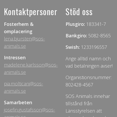
Kontaktpersoner
Stöd oss
Fosterhem &
Plusgiro:
183341-7
omplacering
Bankgiro:
5082-8565
lena.bjursten@sos-
animals.se
Swish:
1233196557
Intressen
Ange alltid namn och
madelene.karlsson@sos-
vad betalningen avser!
animals.se
Organistionsnummer:
pia.molticani@sos-
802428-4567
animals.se
SOS Animals innehar
Samarbeten
tillstånd från
josefin.gustafsson@sos-
Länsstyrelsen att