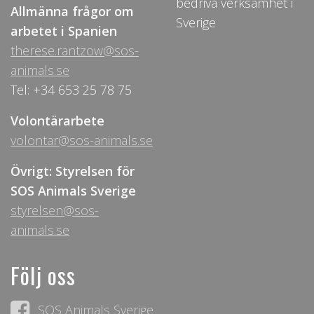
bedriva verksamhet i
Allmänna frågor om
Sverige
arbetet i Spanien
therese.rantzow@sos-
animals.se
Tel: +34 653 25 78 75
Volontärarbete
volontar@sos-animals.se
Övrigt: Styrelsen för
SOS Animals Sverige
styrelsen@sos-
animals.se
Följ oss
SOS Animals Sverige