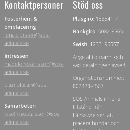
Kontaktpersoner
Stöd oss
Fosterhem &
Plusgiro:
183341-7
omplacering
Bankgiro:
5082-8565
lena.bjursten@sos-
animals.se
Swish:
1233196557
Intressen
Ange alltid namn och
madelene.karlsson@sos-
vad betalningen avser!
animals.se
Organistionsnummer:
pia.molticani@sos-
802428-4567
animals.se
SOS Animals innehar
Samarbeten
tillstånd från
josefin.gustafsson@sos-
Länsstyrelsen att
animals.se
placera hundar och