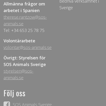
bedriva verksamhet i
Allmänna frågor om
Sverige
arbetet i Spanien
therese.rantzow@sos-
animals.se
Tel: +34 653 25 78 75
Volontärarbete
volontar@sos-animals.se
Övrigt: Styrelsen för
SOS Animals Sverige
styrelsen@sos-
animals.se
Följ oss
SOS Animals Sverige