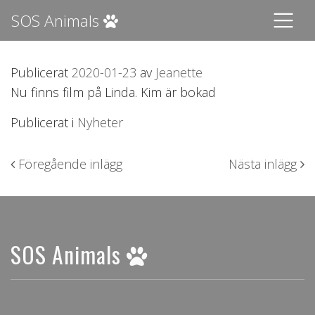
SOS Animals
Publicerat
2020-01-23
av
Jeanette
Nu finns film på Linda. Kim är bokad
Publicerat i
Nyheter
Inläggsnavigering
Föregående inlägg
Nästa inlägg
SOS Animals