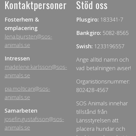
Kontaktpersoner
Stöd oss
Fosterhem &
Plusgiro:
183341-7
omplacering
Bankgiro:
5082-8565
lena.bjursten@sos-
animals.se
Swish:
1233196557
Intressen
Ange alltid namn och
madelene.karlsson@sos-
vad betalningen avser!
animals.se
Organistionsnummer:
pia.molticani@sos-
802428-4567
animals.se
SOS Animals innehar
Samarbeten
tillstånd från
josefin.gustafsson@sos-
Länsstyrelsen att
animals.se
placera hundar och