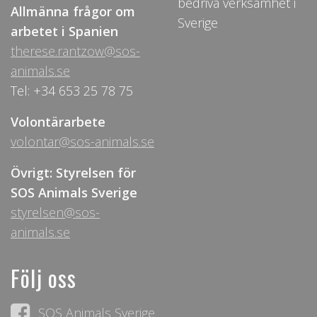
bedriva verksamhet i
Allmänna frågor om
Sverige
arbetet i Spanien
therese.rantzow@sos-
animals.se
Tel: +34 653 25 78 75
Volontärarbete
volontar@sos-animals.se
Övrigt: Styrelsen för
SOS Animals Sverige
styrelsen@sos-
animals.se
Följ oss
SOS Animals Sverige