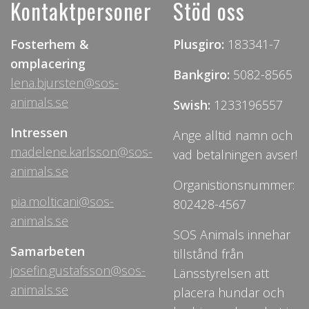
Kontaktpersoner
Stöd oss
Fosterhem &
Plusgiro:
183341-7
omplacering
Bankgiro:
5082-8565
lena.bjursten@sos-
animals.se
Swish:
1233196557
Intressen
Ange alltid namn och
madelene.karlsson@sos-
vad betalningen avser!
animals.se
Organistionsnummer:
pia.molticani@sos-
802428-4567
animals.se
SOS Animals innehar
Samarbeten
tillstånd från
josefin.gustafsson@sos-
Länsstyrelsen att
animals.se
placera hundar och