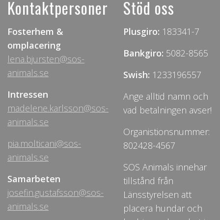
Kontaktpersoner
Stöd oss
Fosterhem &
Plusgiro:
183341-7
omplacering
Bankgiro:
5082-8565
lena.bjursten@sos-
animals.se
Swish:
1233196557
Intressen
Ange alltid namn och
madelene.karlsson@sos-
vad betalningen avser!
animals.se
Organistionsnummer:
pia.molticani@sos-
802428-4567
animals.se
SOS Animals innehar
Samarbeten
tillstånd från
josefin.gustafsson@sos-
Länsstyrelsen att
animals.se
placera hundar och