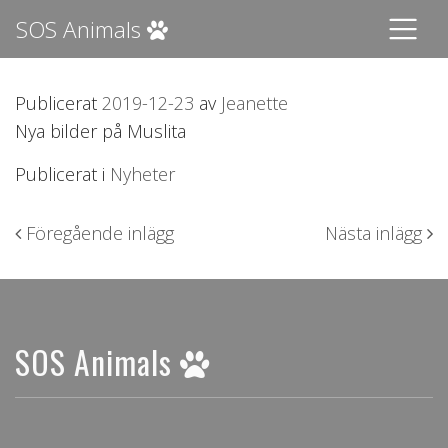
SOS Animals
Publicerat
2019-12-23
av
Jeanette
Nya bilder på Muslita
Publicerat i
Nyheter
Inläggsnavigering
Föregående inlägg
Nästa inlägg
SOS Animals