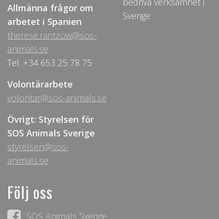
bedriva verksamhet i
Allmänna frågor om
Sverige
arbetet i Spanien
therese.rantzow@sos-
animals.se
Tel: +34 653 25 78 75
Volontärarbete
volontar@sos-animals.se
Övrigt: Styrelsen för
SOS Animals Sverige
styrelsen@sos-
animals.se
Följ oss
SOS Animals Sverige