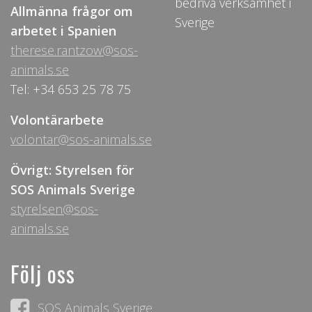
bedriva verksamhet i
Allmänna frågor om
Sverige
arbetet i Spanien
therese.rantzow@sos-
animals.se
Tel: +34 653 25 78 75
Volontärarbete
volontar@sos-animals.se
Övrigt: Styrelsen för
SOS Animals Sverige
styrelsen@sos-
animals.se
Följ oss
SOS Animals Sverige