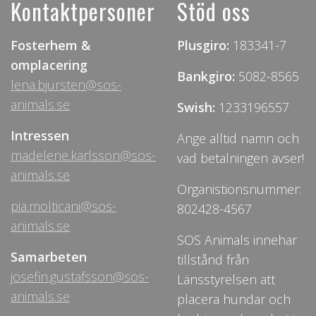
Kontaktpersoner
Stöd oss
Fosterhem &
Plusgiro:
183341-7
omplacering
Bankgiro:
5082-8565
lena.bjursten@sos-
animals.se
Swish:
1233196557
Intressen
Ange alltid namn och
madelene.karlsson@sos-
vad betalningen avser!
animals.se
Organistionsnummer:
pia.molticani@sos-
802428-4567
animals.se
SOS Animals innehar
Samarbeten
tillstånd från
josefin.gustafsson@sos-
Länsstyrelsen att
animals.se
placera hundar och