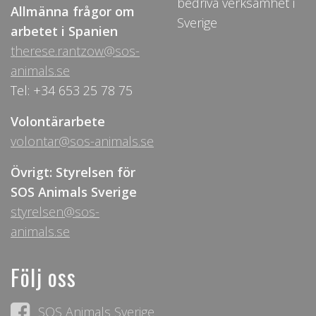
bedriva verksamhet i
Allmänna frågor om
Sverige
arbetet i Spanien
therese.rantzow@sos-
animals.se
Tel: +34 653 25 78 75
Volontärarbete
volontar@sos-animals.se
Övrigt: Styrelsen för
SOS Animals Sverige
styrelsen@sos-
animals.se
Följ oss
SOS Animals Sverige