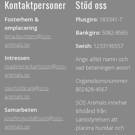
Kontaktpersoner
Stöd oss
Fosterhem &
Plusgiro:
183341-7
omplacering
Bankgiro:
5082-8565
lena.bjursten@sos-
animals.se
Swish:
1233196557
Intressen
Ange alltid namn och
madelene.karlsson@sos-
vad betalningen avser!
animals.se
Organistionsnummer:
pia.molticani@sos-
802428-4567
animals.se
SOS Animals innehar
Samarbeten
tillstånd från
josefin.gustafsson@sos-
Länsstyrelsen att
animals.se
placera hundar och