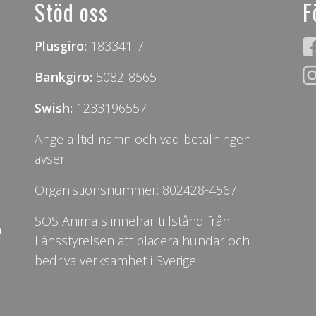
Stöd oss
F
Plusgiro:
183341-7
Bankgiro:
5082-8565
Swish:
1233196557
Ange alltid namn och vad betalningen
avser!
Organistionsnummer: 802428-4567
SOS Animals innehar tillstånd från
n
Länsstyrelsen att placera hundar och
bedriva verksamhet i Sverige