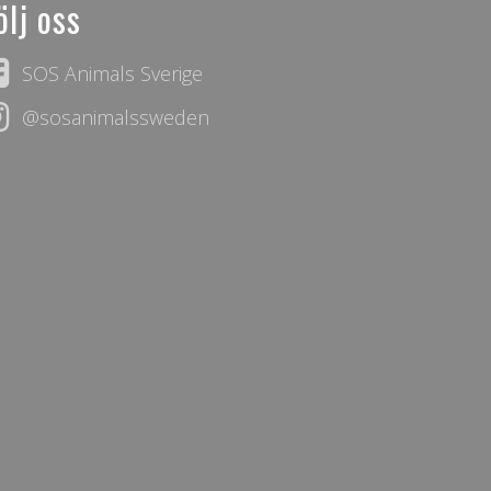
ölj oss
SOS Animals Sverige
@sosanimalssweden