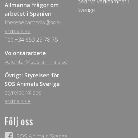
bedriva verksamhet i
Allmänna frågor om
Sverige
arbetet i Spanien
therese.rantzow@sos-
animals.se
Tel: +34 653 25 78 75
Volontärarbete
volontar@sos-animals.se
Övrigt: Styrelsen för
SOS Animals Sverige
styrelsen@sos-
animals.se
Följ oss
SOS Animals Sverige