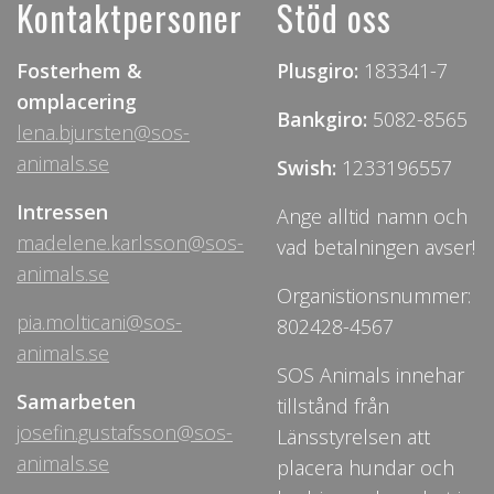
Kontaktpersoner
Stöd oss
Fosterhem &
Plusgiro:
183341-7
omplacering
Bankgiro:
5082-8565
lena.bjursten@sos-
animals.se
Swish:
1233196557
Intressen
Ange alltid namn och
madelene.karlsson@sos-
vad betalningen avser!
animals.se
Organistionsnummer:
pia.molticani@sos-
802428-4567
animals.se
SOS Animals innehar
Samarbeten
tillstånd från
josefin.gustafsson@sos-
Länsstyrelsen att
animals.se
placera hundar och