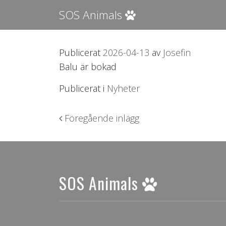
SOS Animals
Publicerat
2026-04-13
av
Josefin
Balu är bokad
Publicerat i
Nyheter
Inläggsnavigering
Föregående inlägg
SOS Animals