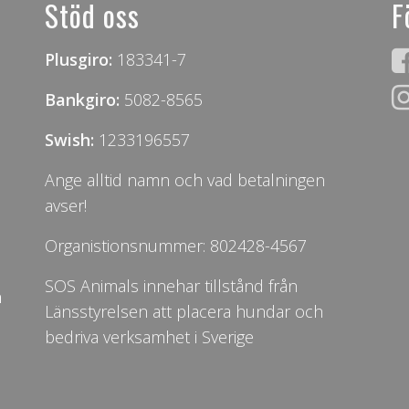
Stöd oss
F
Plusgiro:
183341-7
Bankgiro:
5082-8565
Swish:
1233196557
Ange alltid namn och vad betalningen
avser!
Organistionsnummer: 802428-4567
SOS Animals innehar tillstånd från
n
Länsstyrelsen att placera hundar och
bedriva verksamhet i Sverige