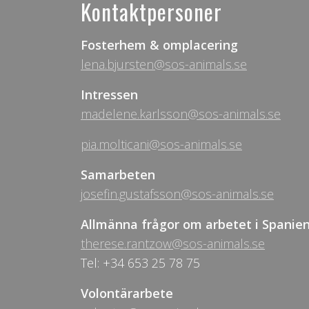
Kontaktpersoner
Fosterhem & omplacering
lena.bjursten@sos-animals.se
Intressen
madelene.karlsson@sos-animals.se
pia.molticani@sos-animals.se
Samarbeten
josefin.gustafsson@sos-animals.se
Allmänna frågor om arbetet i Spanie
therese.rantzow@sos-animals.se
Tel: +34 653 25 78 75
Volontärarbete