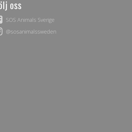
ölj oss
SOS Animals Sverige
@sosanimalssweden