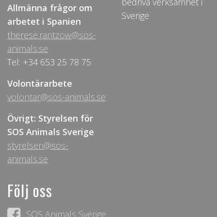
bedriva verksamhet i
Allmänna frågor om
Sverige
arbetet i Spanien
therese.rantzow@sos-
animals.se
Tel: +34 653 25 78 75
Volontärarbete
volontar@sos-animals.se
Övrigt: Styrelsen för
SOS Animals Sverige
styrelsen@sos-
animals.se
Följ oss
SOS Animals Sverige