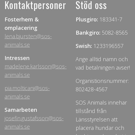
Kontaktpersoner
Stöd oss
Fosterhem &
Plusgiro:
183341-7
omplacering
Bankgiro:
5082-8565
lena.bjursten@sos-
animals.se
Swish:
1233196557
Intressen
Ange alltid namn och
madelene.karlsson@sos-
vad betalningen avser!
animals.se
Organistionsnummer:
pia.molticani@sos-
802428-4567
animals.se
SOS Animals innehar
Samarbeten
tillstånd från
josefin.gustafsson@sos-
Länsstyrelsen att
animals.se
placera hundar och