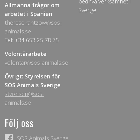
bedriva verksamhet i
Allmänna frågor om
Sverige
arbetet i Spanien
therese.rantzow@sos-
animals.se
Tel: +34 653 25 78 75
Volontärarbete
volontar@sos-animals.se
Övrigt: Styrelsen för
SOS Animals Sverige
styrelsen@sos-
animals.se
Följ oss
SOS Animals Sverige