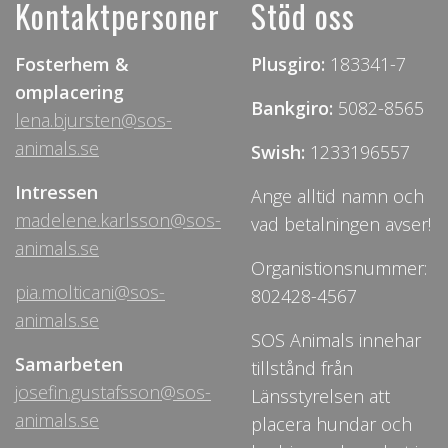
Kontaktpersoner
Stöd oss
Fosterhem &
Plusgiro:
183341-7
omplacering
Bankgiro:
5082-8565
lena.bjursten@sos-
animals.se
Swish:
1233196557
Intressen
Ange alltid namn och
madelene.karlsson@sos-
vad betalningen avser!
animals.se
Organistionsnummer:
pia.molticani@sos-
802428-4567
animals.se
SOS Animals innehar
Samarbeten
tillstånd från
josefin.gustafsson@sos-
Länsstyrelsen att
animals.se
placera hundar och