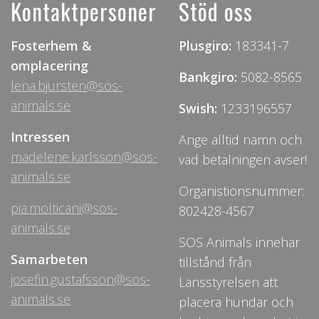
Kontaktpersoner
Stöd oss
Fosterhem &
Plusgiro:
183341-7
omplacering
Bankgiro:
5082-8565
lena.bjursten@sos-
animals.se
Swish:
1233196557
Intressen
Ange alltid namn och
madelene.karlsson@sos-
vad betalningen avser!
animals.se
Organistionsnummer:
pia.molticani@sos-
802428-4567
animals.se
SOS Animals innehar
Samarbeten
tillstånd från
josefin.gustafsson@sos-
Länsstyrelsen att
animals.se
placera hundar och