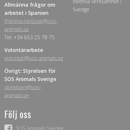
bedriva verksamhet i
Allmänna frågor om
Sverige
arbetet i Spanien
therese.rantzow@sos-
animals.se
Tel: +34 653 25 78 75
Volontärarbete
volontar@sos-animals.se
Övrigt: Styrelsen för
SOS Animals Sverige
styrelsen@sos-
animals.se
Följ oss
SOS Animals Sverige