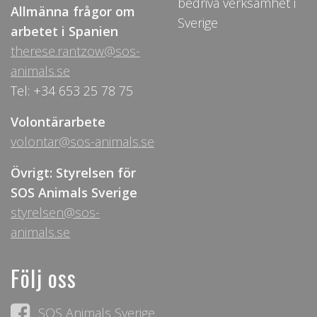
bedriva verksamhet i
Allmänna frågor om
Sverige
arbetet i Spanien
therese.rantzow@sos-
animals.se
Tel: +34 653 25 78 75
Volontärarbete
volontar@sos-animals.se
Övrigt: Styrelsen för
SOS Animals Sverige
styrelsen@sos-
animals.se
Följ oss
SOS Animals Sverige