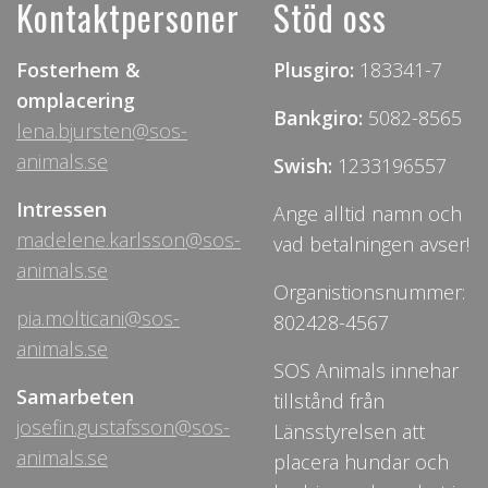
Kontaktpersoner
Stöd oss
Fosterhem &
Plusgiro:
183341-7
omplacering
Bankgiro:
5082-8565
lena.bjursten@sos-
animals.se
Swish:
1233196557
Intressen
Ange alltid namn och
madelene.karlsson@sos-
vad betalningen avser!
animals.se
Organistionsnummer:
pia.molticani@sos-
802428-4567
animals.se
SOS Animals innehar
Samarbeten
tillstånd från
josefin.gustafsson@sos-
Länsstyrelsen att
animals.se
placera hundar och