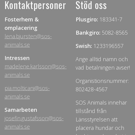
Kontaktpersoner
Stöd oss
Fosterhem &
Plusgiro:
183341-7
omplacering
Bankgiro:
5082-8565
lena.bjursten@sos-
animals.se
Swish:
1233196557
Intressen
Ange alltid namn och
madelene.karlsson@sos-
vad betalningen avser!
animals.se
Organistionsnummer:
pia.molticani@sos-
802428-4567
animals.se
SOS Animals innehar
Samarbeten
tillstånd från
josefin.gustafsson@sos-
Länsstyrelsen att
animals.se
placera hundar och