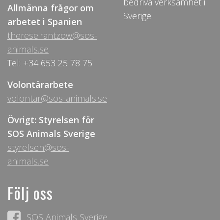
bedriva verksamhet i
Allmänna frågor om
Sverige
arbetet i Spanien
therese.rantzow@sos-
animals.se
Tel: +34 653 25 78 75
Volontärarbete
volontar@sos-animals.se
Övrigt: Styrelsen för
SOS Animals Sverige
styrelsen@sos-
animals.se
Följ oss
SOS Animals Sverige