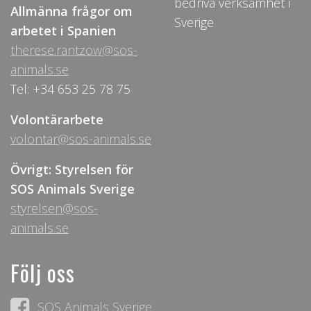
bedriva verksamhet i
Allmänna frågor om
Sverige
arbetet i Spanien
therese.rantzow@sos-
animals.se
Tel: +34 653 25 78 75
Volontärarbete
volontar@sos-animals.se
Övrigt: Styrelsen för
SOS Animals Sverige
styrelsen@sos-
animals.se
Följ oss
SOS Animals Sverige