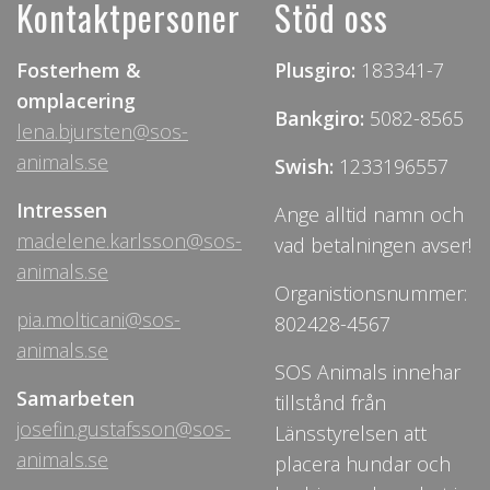
Kontaktpersoner
Stöd oss
Fosterhem &
Plusgiro:
183341-7
omplacering
Bankgiro:
5082-8565
lena.bjursten@sos-
animals.se
Swish:
1233196557
Intressen
Ange alltid namn och
madelene.karlsson@sos-
vad betalningen avser!
animals.se
Organistionsnummer:
pia.molticani@sos-
802428-4567
animals.se
SOS Animals innehar
Samarbeten
tillstånd från
josefin.gustafsson@sos-
Länsstyrelsen att
animals.se
placera hundar och