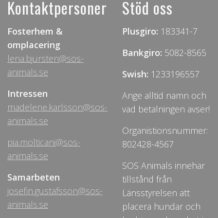
Kontaktpersoner
Stöd oss
Fosterhem &
Plusgiro:
183341-7
omplacering
Bankgiro:
5082-8565
lena.bjursten@sos-
animals.se
Swish:
1233196557
Intressen
Ange alltid namn och
madelene.karlsson@sos-
vad betalningen avser!
animals.se
Organistionsnummer:
pia.molticani@sos-
802428-4567
animals.se
SOS Animals innehar
Samarbeten
tillstånd från
josefin.gustafsson@sos-
Länsstyrelsen att
animals.se
placera hundar och