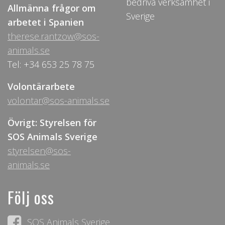
bedriva verksamhet i
Allmänna frågor om
Sverige
arbetet i Spanien
therese.rantzow@sos-
animals.se
Tel: +34 653 25 78 75
Volontärarbete
volontar@sos-animals.se
Övrigt: Styrelsen för
SOS Animals Sverige
styrelsen@sos-
animals.se
Följ oss
SOS Animals Sverige