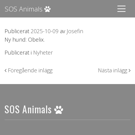
SOS Animals
Publicerat
2025-10-09
av
Josefin
Ny hund: Obelix.
Publicerat i
Nyheter
Inläggsnavigering
Föregående inlägg
Nästa inlägg
SOS Animals