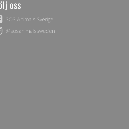
ölj oss
SOS Animals Sverige
@sosanimalssweden