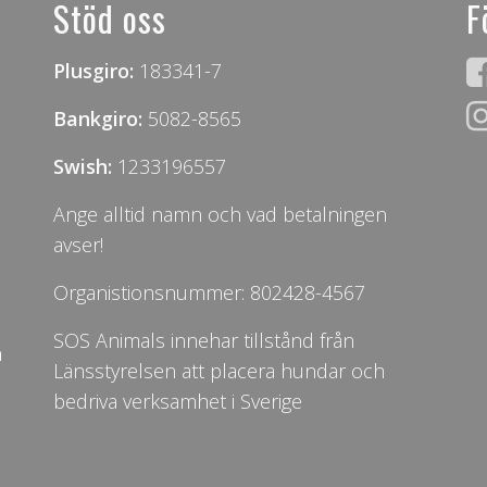
Stöd oss
F
Plusgiro:
183341-7
Bankgiro:
5082-8565
Swish:
1233196557
Ange alltid namn och vad betalningen
avser!
Organistionsnummer: 802428-4567
SOS Animals innehar tillstånd från
n
Länsstyrelsen att placera hundar och
bedriva verksamhet i Sverige