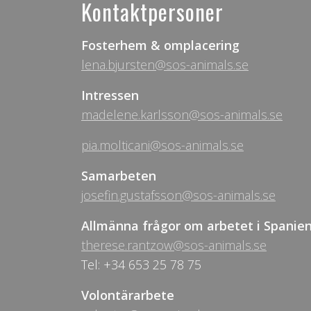
Kontaktpersoner
Fosterhem & omplacering
lena.bjursten@sos-animals.se
Intressen
madelene.karlsson@sos-animals.se
pia.molticani@sos-animals.se
Samarbeten
josefin.gustafsson@sos-animals.se
Allmänna frågor om arbetet i Spanie
therese.rantzow@sos-animals.se
Tel: +34 653 25 78 75
Volontärarbete