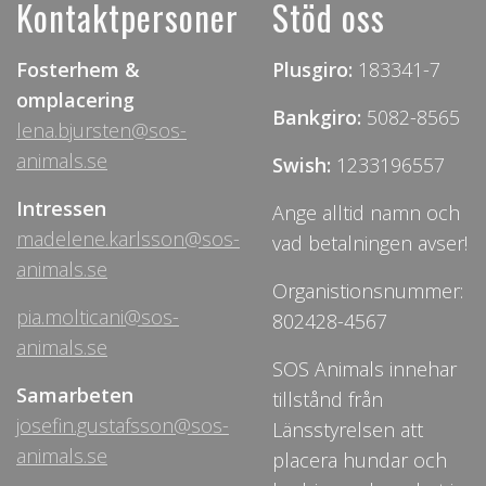
Kontaktpersoner
Stöd oss
Fosterhem &
Plusgiro:
183341-7
omplacering
Bankgiro:
5082-8565
lena.bjursten@sos-
animals.se
Swish:
1233196557
Intressen
Ange alltid namn och
madelene.karlsson@sos-
vad betalningen avser!
animals.se
Organistionsnummer:
pia.molticani@sos-
802428-4567
animals.se
SOS Animals innehar
Samarbeten
tillstånd från
josefin.gustafsson@sos-
Länsstyrelsen att
animals.se
placera hundar och