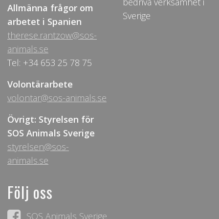
bedriva verksamhet i
Allmänna frågor om
Sverige
arbetet i Spanien
therese.rantzow@sos-
animals.se
Tel: +34 653 25 78 75
Volontärarbete
volontar@sos-animals.se
Övrigt: Styrelsen för
SOS Animals Sverige
styrelsen@sos-
animals.se
Följ oss
SOS Animals Sverige