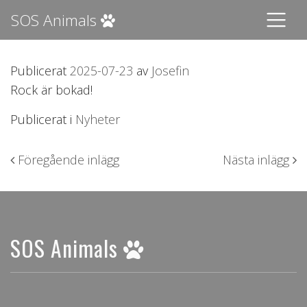
SOS Animals
Publicerat
2025-07-23
av
Josefin
Rock är bokad!
Publicerat i
Nyheter
Inläggsnavigering
Föregående inlägg
Nästa inlägg
SOS Animals