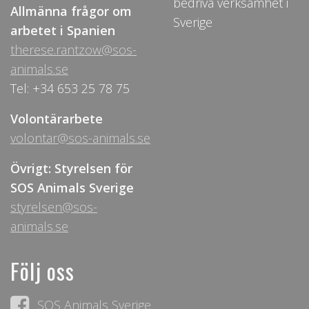
bedriva verksamhet i
Allmänna frågor om
Sverige
arbetet i Spanien
therese.rantzow@sos-
animals.se
Tel: +34 653 25 78 75
Volontärarbete
volontar@sos-animals.se
Övrigt: Styrelsen för
SOS Animals Sverige
styrelsen@sos-
animals.se
Följ oss
SOS Animals Sverige