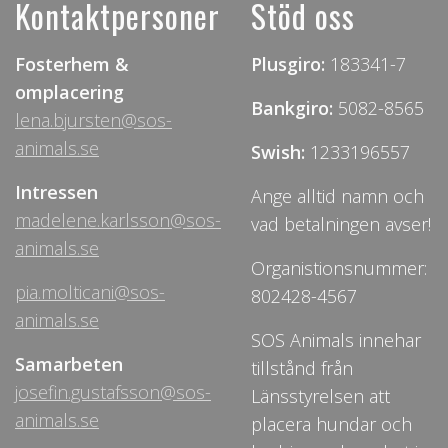
Kontaktpersoner
Stöd oss
Fosterhem &
Plusgiro:
183341-7
omplacering
Bankgiro:
5082-8565
lena.bjursten@sos-
animals.se
Swish:
1233196557
Intressen
Ange alltid namn och
madelene.karlsson@sos-
vad betalningen avser!
animals.se
Organistionsnummer:
pia.molticani@sos-
802428-4567
animals.se
SOS Animals innehar
Samarbeten
tillstånd från
josefin.gustafsson@sos-
Länsstyrelsen att
animals.se
placera hundar och