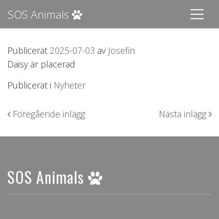
SOS Animals
Publicerat
2025-07-03
av
Josefin
Daisy är placerad
Publicerat i
Nyheter
Inläggsnavigering
Föregående inlägg
Nästa inlägg
SOS Animals