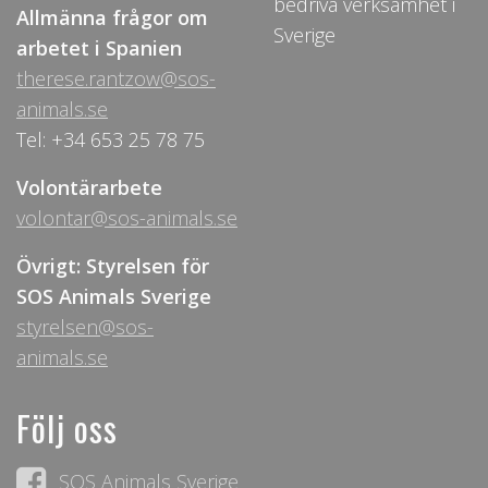
bedriva verksamhet i
Allmänna frågor om
Sverige
arbetet i Spanien
therese.rantzow@sos-
animals.se
Tel: +34 653 25 78 75
Volontärarbete
volontar@sos-animals.se
Övrigt: Styrelsen för
SOS Animals Sverige
styrelsen@sos-
animals.se
Följ oss
SOS Animals Sverige