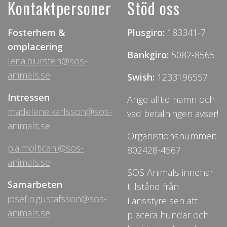
Kontaktpersoner
Stöd oss
Fosterhem &
Plusgiro:
183341-7
omplacering
Bankgiro:
5082-8565
lena.bjursten@sos-
animals.se
Swish:
1233196557
Intressen
Ange alltid namn och
madelene.karlsson@sos-
vad betalningen avser!
animals.se
Organistionsnummer:
pia.molticani@sos-
802428-4567
animals.se
SOS Animals innehar
Samarbeten
tillstånd från
josefin.gustafsson@sos-
Länsstyrelsen att
animals.se
placera hundar och