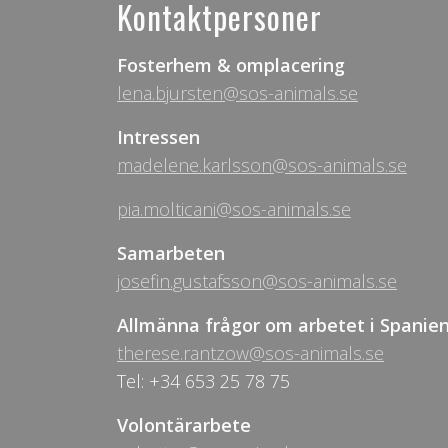
Kontaktpersoner
Fosterhem & omplacering
lena.bjursten@sos-animals.se
Intressen
madelene.karlsson@sos-animals.se
pia.molticani@sos-animals.se
Samarbeten
josefin.gustafsson@sos-animals.se
Allmänna frågor om arbetet i Spanie
therese.rantzow@sos-animals.se
Tel: +34 653 25 78 75
Volontärarbete