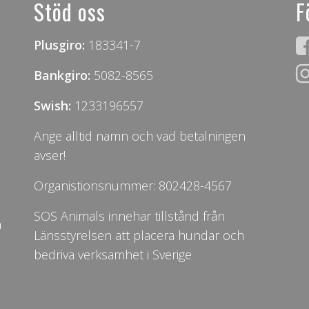
Stöd oss
F
Plusgiro:
183341-7
Bankgiro:
5082-8565
Swish:
1233196557
Ange alltid namn och vad betalningen
avser!
Organistionsnummer: 802428-4567
SOS Animals innehar tillstånd från
n
Länsstyrelsen att placera hundar och
bedriva verksamhet i Sverige