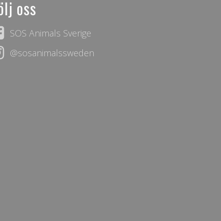
ölj oss
SOS Animals Sverige
@sosanimalssweden