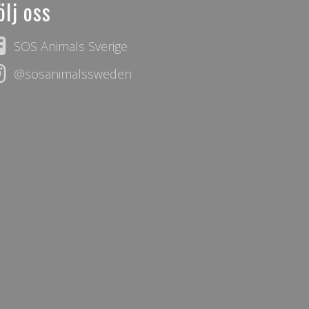
ölj oss
SOS Animals Sverige
@sosanimalssweden