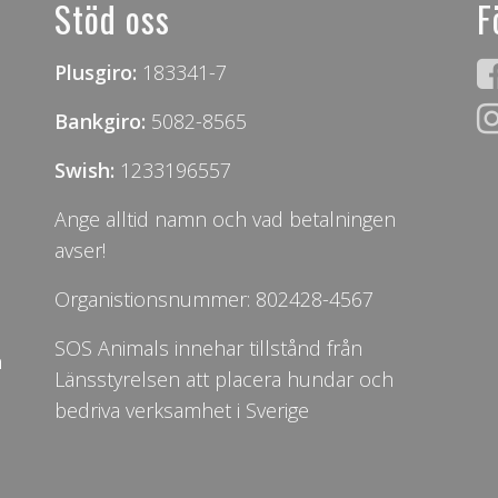
Stöd oss
F
Plusgiro:
183341-7
Bankgiro:
5082-8565
Swish:
1233196557
Ange alltid namn och vad betalningen
avser!
Organistionsnummer: 802428-4567
SOS Animals innehar tillstånd från
n
Länsstyrelsen att placera hundar och
bedriva verksamhet i Sverige