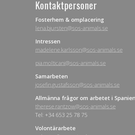
Kontaktpersoner
Fosterhem & omplacering
lena.bjursten@sos-animals.se
Intressen
madelene.karlsson@sos-animals.se
pia.molticani@sos-animals.se
Samarbeten
josefin.gustafsson@sos-animals.se
Allmänna frågor om arbetet i Spanie
therese.rantzow@sos-animals.se
Tel: +34 653 25 78 75
Volontärarbete