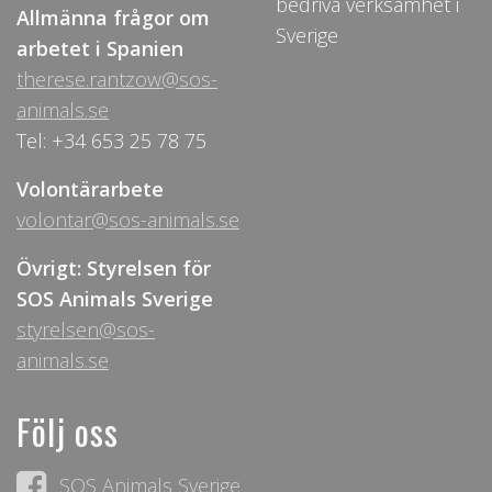
bedriva verksamhet i
Allmänna frågor om
Sverige
arbetet i Spanien
therese.rantzow@sos-
animals.se
Tel: +34 653 25 78 75
Volontärarbete
volontar@sos-animals.se
Övrigt: Styrelsen för
SOS Animals Sverige
styrelsen@sos-
animals.se
Följ oss
SOS Animals Sverige