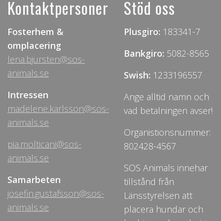
Kontaktpersoner
Stöd oss
Fosterhem &
Plusgiro:
183341-7
omplacering
Bankgiro:
5082-8565
lena.bjursten@sos-
animals.se
Swish:
1233196557
Intressen
Ange alltid namn och
madelene.karlsson@sos-
vad betalningen avser!
animals.se
Organistionsnummer:
pia.molticani@sos-
802428-4567
animals.se
SOS Animals innehar
Samarbeten
tillstånd från
josefin.gustafsson@sos-
Länsstyrelsen att
animals.se
placera hundar och