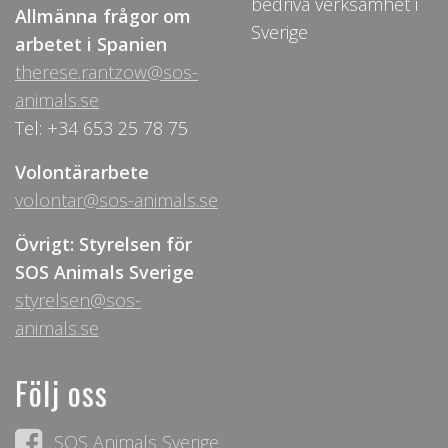
bedriva verksamhet i
Allmänna frågor om
Sverige
arbetet i Spanien
therese.rantzow@sos-
animals.se
Tel: +34 653 25 78 75
Volontärarbete
volontar@sos-animals.se
Övrigt: Styrelsen för
SOS Animals Sverige
styrelsen@sos-
animals.se
Följ oss
SOS Animals Sverige