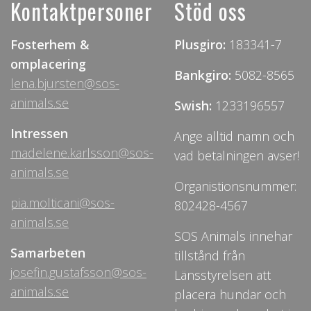
Kontaktpersoner
Stöd oss
Fosterhem &
Plusgiro:
183341-7
omplacering
Bankgiro:
5082-8565
lena.bjursten@sos-
animals.se
Swish:
1233196557
Intressen
Ange alltid namn och
madelene.karlsson@sos-
vad betalningen avser!
animals.se
Organistionsnummer:
pia.molticani@sos-
802428-4567
animals.se
SOS Animals innehar
Samarbeten
tillstånd från
josefin.gustafsson@sos-
Länsstyrelsen att
animals.se
placera hundar och