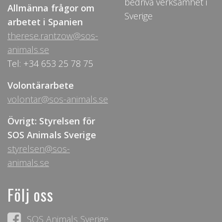
bedriva verksamhet i
Allmänna frågor om
Sverige
arbetet i Spanien
therese.rantzow@sos-
animals.se
Tel: +34 653 25 78 75
Volontärarbete
volontar@sos-animals.se
Övrigt: Styrelsen för
SOS Animals Sverige
styrelsen@sos-
animals.se
Följ oss
SOS Animals Sverige