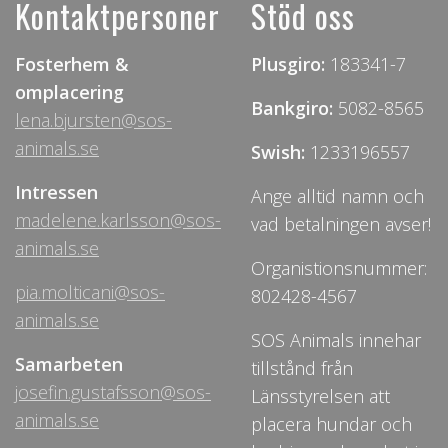
Kontaktpersoner
Stöd oss
Fosterhem &
Plusgiro:
183341-7
omplacering
Bankgiro:
5082-8565
lena.bjursten@sos-
animals.se
Swish:
1233196557
Intressen
Ange alltid namn och
madelene.karlsson@sos-
vad betalningen avser!
animals.se
Organistionsnummer:
pia.molticani@sos-
802428-4567
animals.se
SOS Animals innehar
Samarbeten
tillstånd från
josefin.gustafsson@sos-
Länsstyrelsen att
animals.se
placera hundar och