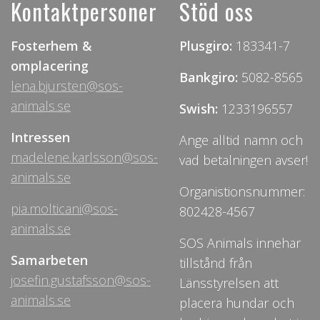
Kontaktpersoner
Stöd oss
Fosterhem &
Plusgiro:
183341-7
omplacering
Bankgiro:
5082-8565
lena.bjursten@sos-
animals.se
Swish:
1233196557
Intressen
Ange alltid namn och
madelene.karlsson@sos-
vad betalningen avser!
animals.se
Organistionsnummer:
pia.molticani@sos-
802428-4567
animals.se
SOS Animals innehar
Samarbeten
tillstånd från
josefin.gustafsson@sos-
Länsstyrelsen att
animals.se
placera hundar och