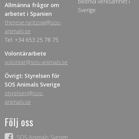
bedriva verksamhet i
Allmänna frågor om
Sverige
arbetet i Spanien
therese.rantzow@sos-
animals.se
Tel: +34 653 25 78 75
Volontärarbete
volontar@sos-animals.se
Övrigt: Styrelsen för
SOS Animals Sverige
styrelsen@sos-
animals.se
Följ oss
SOS Animals Sverige