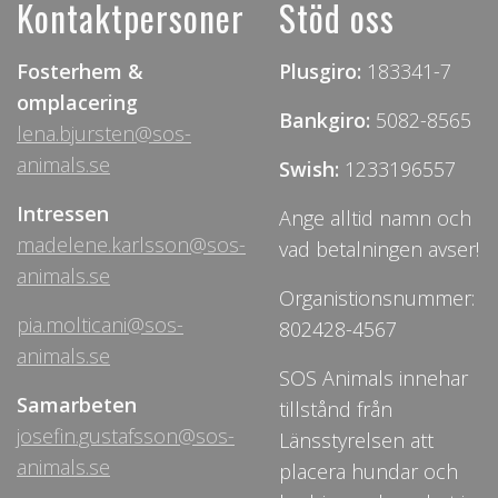
Kontaktpersoner
Stöd oss
Fosterhem &
Plusgiro:
183341-7
omplacering
Bankgiro:
5082-8565
lena.bjursten@sos-
animals.se
Swish:
1233196557
Intressen
Ange alltid namn och
madelene.karlsson@sos-
vad betalningen avser!
animals.se
Organistionsnummer:
pia.molticani@sos-
802428-4567
animals.se
SOS Animals innehar
Samarbeten
tillstånd från
josefin.gustafsson@sos-
Länsstyrelsen att
animals.se
placera hundar och