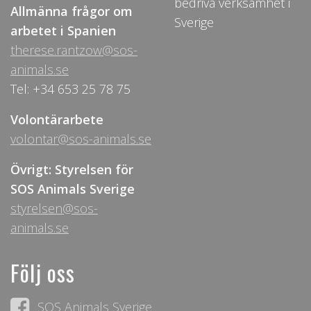
bedriva verksamhet i
Allmänna frågor om
Sverige
arbetet i Spanien
therese.rantzow@sos-
animals.se
Tel: +34 653 25 78 75
Volontärarbete
volontar@sos-animals.se
Övrigt: Styrelsen för
SOS Animals Sverige
styrelsen@sos-
animals.se
Följ oss
SOS Animals Sverige