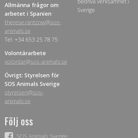
bedriva verksamhet i
Allmänna frågor om
Sverige
arbetet i Spanien
therese.rantzow@sos-
animals.se
Tel: +34 653 25 78 75
Volontärarbete
volontar@sos-animals.se
Övrigt: Styrelsen för
SOS Animals Sverige
styrelsen@sos-
animals.se
Följ oss
SOS Animals Sverige