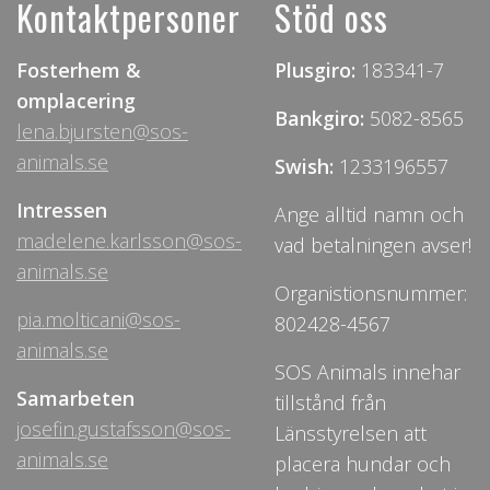
Kontaktpersoner
Stöd oss
Fosterhem &
Plusgiro:
183341-7
omplacering
Bankgiro:
5082-8565
lena.bjursten@sos-
animals.se
Swish:
1233196557
Intressen
Ange alltid namn och
madelene.karlsson@sos-
vad betalningen avser!
animals.se
Organistionsnummer:
pia.molticani@sos-
802428-4567
animals.se
SOS Animals innehar
Samarbeten
tillstånd från
josefin.gustafsson@sos-
Länsstyrelsen att
animals.se
placera hundar och